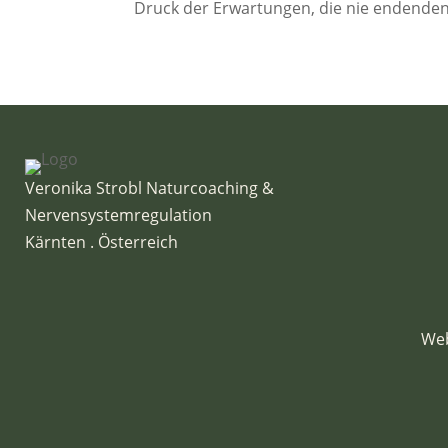
Druck der Erwartungen, die nie endenden T
Veronika Strobl Naturcoaching &
Nervensystemregulation
Kärnten . Österreich
Web