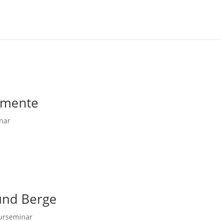
lemente
nar
und Berge
urseminar