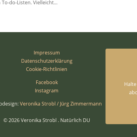
o-do-Listen. Vielleicht...
Impressum
Datenschutzerklärung
Cookie-Richtlinien
Facebook
Halte
Instagram
abo
design:
Veronika Strobl / Jürg Zimmermann
© 2026 Veronika Strobl . Natürlich DU